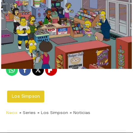
neox
Madrid
Publicado:
10 de noviembre de 2019, 23:33
Whatsapp
Facebook
X
Flipboard
Los Simpson
Neox
» Series
» Los Simpson
» Noticias