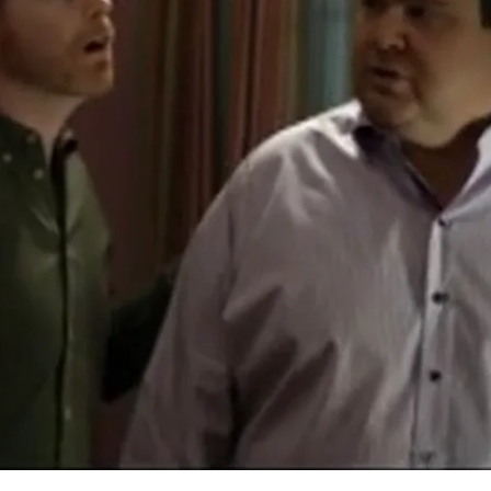
Whatsapp
Facebook
X
Flipboa
pado intentando conseguir una
n un complicado cliente. Por otro lado,
tar en bici (algo que también tiene
Mitchell y Cameron tropiezan con un
 vecino que resulta ser una persona