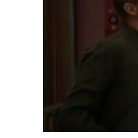
neox
Madrid
Publicado:
18 de abril de 2011, 17:21
Mientras, Phil está ocu
importante audiencia co
Jay enseña a Many a mon
que aprender Gloria) y 
hasta ahora desconocido
encantadora.