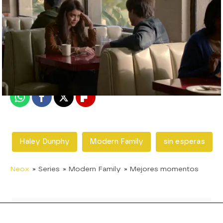
neox
Madrid
Publicado:
05 de diciembre de 2018, 22:24
Whatsapp
Facebook
X
Flipboard
Haley Dunphy
Modern Family
sin esperas
Neox
» Series
» Modern Family
» Mejores momentos