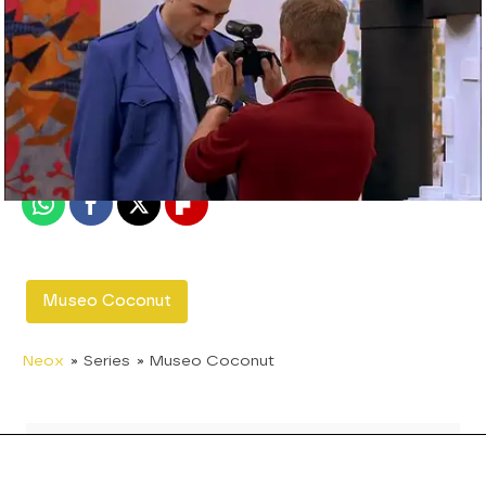
neox
Madrid
Publicado:
17 de enero de 2014, 11:17
Whatsapp
Facebook
X
Flipboard
Museo Coconut
Neox
» Series
» Museo Coconut