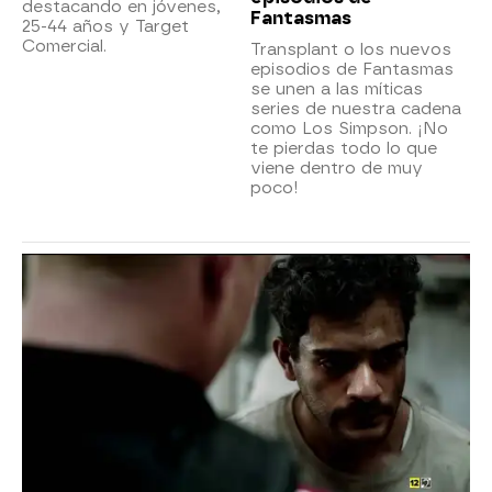
destacando en jóvenes,
Fantasmas
25-44 años y Target
Comercial.
Transplant o los nuevos
episodios de Fantasmas
se unen a las míticas
series de nuestra cadena
como Los Simpson. ¡No
te pierdas todo lo que
viene dentro de muy
poco!