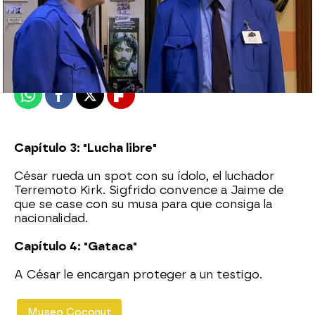
neox
Madrid
Publicado:
11 de enero de 2014, 18:53
Whatsapp
Facebook
X
Flipboard
Capítulo 3: "Lucha libre"
César rueda un spot con su ídolo, el luchador
Terremoto Kirk. Sigfrido convence a Jaime de
que se case con su musa para que consiga la
nacionalidad.
Capítulo 4: "Gataca"
A César le encargan proteger a un testigo.
Museo Coconut