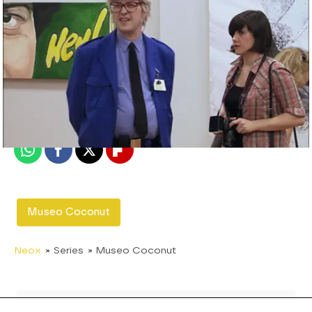
neox
Madrid
Publicado:
24 de enero de 2014, 18:39
Whatsapp
Facebook
X
Flipboard
Museo Coconut
Neox
» Series
» Museo Coconut