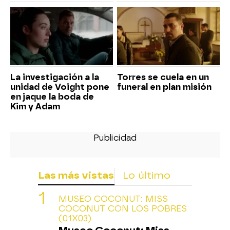
La investigación a la
Torres se cuela en un
unidad de Voight pone
funeral en plan misión
en jaque la boda de
Kim y Adam
Las más vistas
Lo último
MUSEO COCONUT: MISS
COCONUT CON LOS POBRES
(01X03)