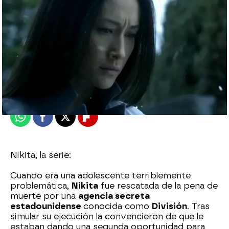
neox
Madrid
Publicado:
19 de noviembre de 2013, 18:40
Whatsapp
Facebook
X
Flipboard
Nikita, la serie:
Cuando era una adolescente terriblemente
problemática,
Nikita
fue rescatada de la pena de
muerte por una
agencia secreta
estadounidense
conocida como
División
. Tras
simular su ejecución la convencieron de que le
estaban dando una segunda oportunidad para