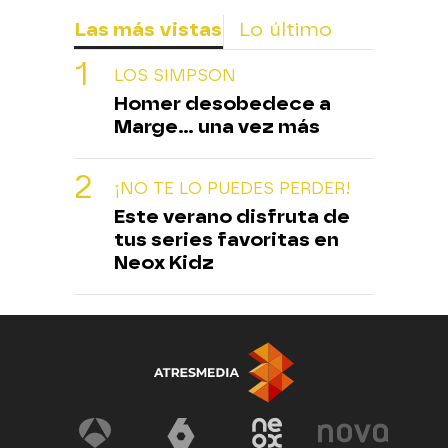
Las más vistas
Lo último
LOS SIMPSON
Homer desobedece a
Marge... una vez más
¡NO TE LO PUEDES PERDER!
Este verano disfruta de
tus series favoritas en
Neox Kidz