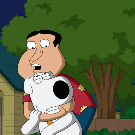
Whatsapp
Facebook
X
Flipboa
13
o