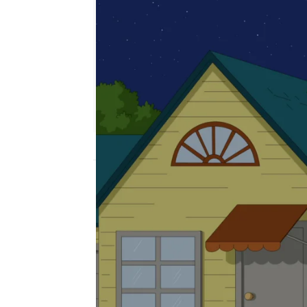
neox
Madrid
Publicado:
11 de noviembre de 2019, 23:
Padre de familia
capítulo de estren