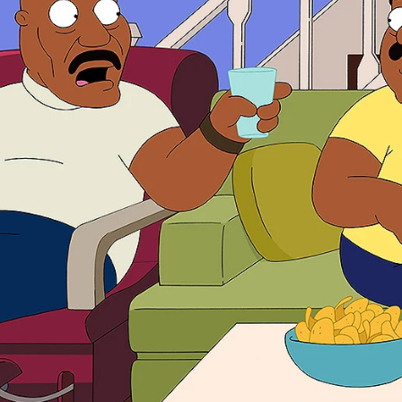
Whatsapp
Facebook
X
Flipboa
re la verdadera razón detrás de la
, se decide a encontrar una nueva
s tanto, Rallo compra un coche
 su paseo rápido con sus amigos
lgo peligroso.