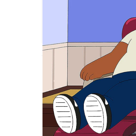
neox
Madrid
Publicado:
09 de octubre de 2012, 15:30
Cuando Cleveland descub
actitud fría de su padre
figura paterna. Mientra
deportivo de lujo, pero
pronto se convierte en a