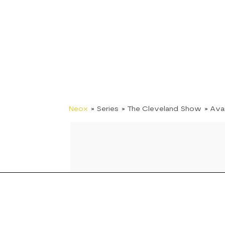
Neox
» Series
» The Cleveland Show
» Av