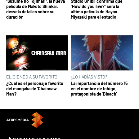
‘Suzume no Tojimari’, la nueva
Studio Ghibli confirma que
película de Makoto Shinkai,
‘How do you live?’ será la
desvela detalles sobre su
última película de Hayao
duración
Miyazaki para el estudio
ELIGIENDO A SU FAVORITO
¿LO HABÍAS VISTO?
¿Cuál es el personaje favorito
La importancia del número 15
del mangaka de 'Chainsaw
en el nombre de Ichigo,
Man'?
protagonista de 'Bleach'