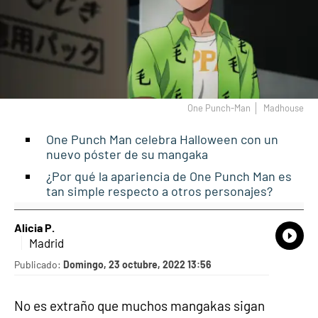
One Punch-Man
Madhouse
One Punch Man celebra Halloween con un
nuevo póster de su mangaka
¿Por qué la apariencia de One Punch Man es
tan simple respecto a otros personajes?
Alicia P.
What
Comp
Madrid
Publicado:
Domingo, 23 octubre, 2022 13:56
No es extraño que muchos mangakas sigan