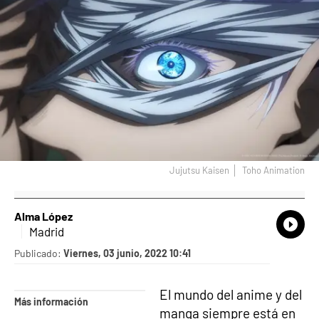
Jujutsu Kaisen
Toho Animation
Alma López
What
Comp
Madrid
Publicado:
Viernes, 03 junio, 2022 10:41
El mundo del anime y del
Más información
manga siempre está en