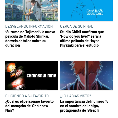
DESVELANDO INFORMACIÓN
CERCA DE SU FINAL
‘Suzume no Tojimari’, la nueva
Studio Ghibli confirma que
película de Makoto Shinkai,
‘How do you live?’ será la
desvela detalles sobre su
última película de Hayao
duración
Miyazaki para el estudio
ELIGIENDO A SU FAVORITO
¿LO HABÍAS VISTO?
¿Cuál es el personaje favorito
La importancia del número 15
del mangaka de 'Chainsaw
en el nombre de Ichigo,
Man'?
protagonista de 'Bleach'