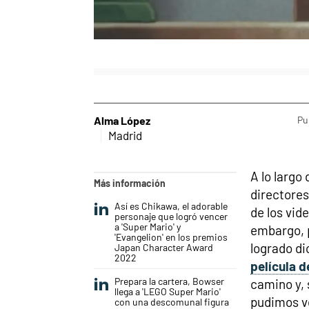
Alma López
Pu
Madrid
A lo largo
Más información
directores
Así es Chikawa, el adorable
de los vid
personaje que logró vencer
a 'Super Mario' y
embargo, p
'Evangelion' en los premios
logrado d
Japan Character Award
2022
película 
Prepara la cartera, Bowser
camino y, 
llega a 'LEGO Super Mario'
pudimos ve
con una descomunal figura