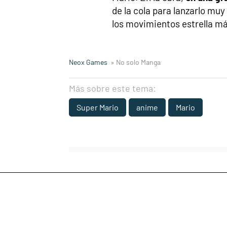
de la cola para lanzarlo muy
los movimientos estrella má
Neox Games
» No solo Manga
Más sobre este tema:
Super Mario
anime
Mario