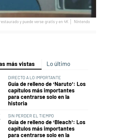
 restaurado y puede verse gratis y en 4K
Nintendo
p
ir
ebook
Twitter
Linkedin
Flipboard
as más vistas
Lo último
DIRECTO A LO IMPORTANTE
Guía de relleno de ‘Naruto’: Los
capítulos más importantes
para centrarse solo en la
historia
SIN PERDER EL TIEMPO
Guía de relleno de ‘Bleach’: Los
capítulos más importantes
para centrarse solo en la