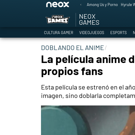
Among Us y Porno
Hyrule W
NEOX
GAMES
CULTURA GAMER
VIDEOJUEGOS
ESPORTS
N
DOBLANDO EL ANIME
La película anime d
propios fans
Esta película se estrenó en el año
imagen, sino doblarla completame