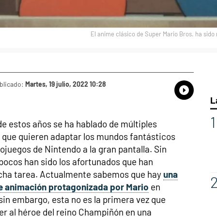
El anime clásico de Super Mario Bros. ha sido
blicado:
Martes, 19 julio, 2022 10:28
Whatsap
Compart
Fac
L
 de estos años se ha hablado de múltiples
 que quieren adaptar los mundos fantásticos
eojuegos de Nintendo a la gran pantalla. Sin
ocos han sido los afortunados que han
icha tarea. Actualmente sabemos que hay
una
de animación protagonizada por Mario
en
sin embargo, esta no es la primera vez que
r al héroe del reino Champiñón en una