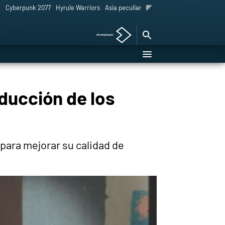
l
Cyberpunk 2077
Hyrule Warriors
Asia peculiar tradición
aducción de los
 para mejorar su calidad de