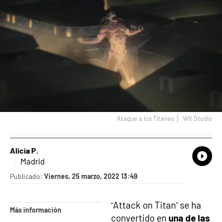
Ataque a los Titanes
Wit Studio
Alicia P.
What
Comp
Madrid
Publicado:
Viernes, 25 marzo, 2022 13:49
‘Attack on Titan’ se ha
Más información
convertido en
una de las