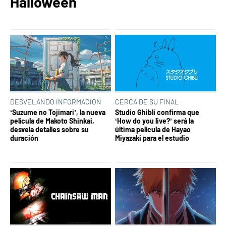
Halloween
DESVELANDO INFORMACIÓN
CERCA DE SU FINAL
‘Suzume no Tojimari’, la nueva
Studio Ghibli confirma que
película de Makoto Shinkai,
‘How do you live?’ será la
desvela detalles sobre su
última película de Hayao
duración
Miyazaki para el estudio