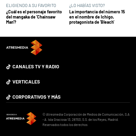
ELIGIENDO A SU FAVORITO
¿LO HABÍAS VISTO?
¿Cuál es el personaje favorito
La importancia del número 15
del mangaka de 'Chainsaw
en el nombre de Ichigo,
Man'?
protagonista de 'Bleach'
CANALES TV Y RADIO
VERTICALES
CORPORATIVOS Y MÁS
© Atresmedia Corporación de Medios de Comunicación, S.A
- A. Isla Graciosa 13, 28703, S.S. de los Reyes, Madrid.
Reservados todos los derechos