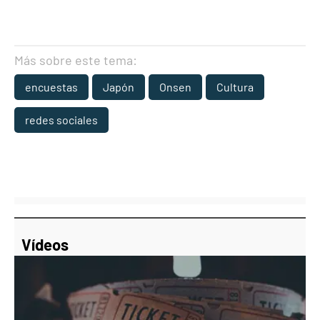
Más sobre este tema:
encuestas
Japón
Onsen
Cultura
redes sociales
Vídeos