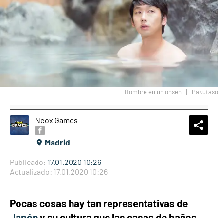
Hombre en un onsen
Pakutaso
Neox Games
What
Comp
Madrid
Publicado:
17.01.2020 10:26
Actualizado:
17.01.2020 10:26
Pocas cosas hay tan representativas de
Japón
y su cultura que las casas de baños