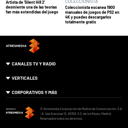
COLECCIONISTA
Artista de 'Silent Hill 2'
desmiente una de las teorías
Coleccionista escanea 1900
fan más extendidas del juego
manuales de juegos de PS2 en
4K y puedes descargarlos
totalmente gratis
CANALES TV Y RADIO
VERTICALES
CORPORATIVOS Y MÁS
© Atresmedia Corporación de Medios de Comunicación, S.A
- A. Isla Graciosa 13, 28703, S.S. de los Reyes, Madrid.
Reservados todos los derechos