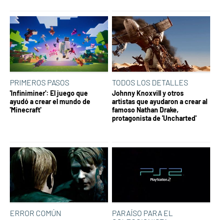
PRIMEROS PASOS
TODOS LOS DETALLES
'Infiniminer': El juego que
Johnny Knoxvill y otros
ayudó a crear el mundo de
artistas que ayudaron a crear al
'Minecraft'
famoso Nathan Drake,
protagonista de 'Uncharted'
ERROR COMÚN
PARAÍSO PARA EL