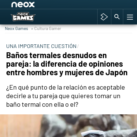
Among Us y Porno
Hyrule Warriors: La Era del Cataclismo
Neox Games
» Cultura Gamer
TGA Tercera gala
Super Mario cafetería oficial
UNA IMPORTANTE CUESTIÓN
Baños termales desnudos en
Cyberpunk 2077
pareja: la diferencia de opiniones
Hyrule Warriors
entre hombres y mujeres de Japón
Asia peculiar tradición
¿En qué punto de la relación es aceptable
decirle a tu pareja que quieres tomar un
baño termal con ella o el?