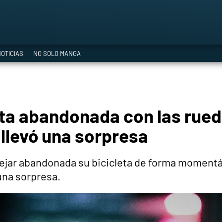
a Era del Cataclismo
OTICIAS
NO SOLO MANGA
ía oficial
leta abandonada con las rue
ción
e llevó una sorpresa
dejar abandonada su bicicleta de forma momentá
 una sorpresa.