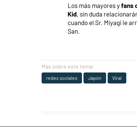
Los más mayores y
fans 
Kid
, sin duda relacionará
cuando el Sr. Miyagi le ar
San.
Más sobre este tema:
redes sociales
Japón
Viral