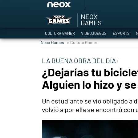
NEOX
Among Us y Porno
GAMES
Hyrule Warriors: L
CULTURA GAMER
VIDEOJUEGOS
ESPORTS
N
TGA Tercera gala
Neox Games
» Cultura Gamer
Super Mario cafeter
Cyberpunk 2077
LA BUENA OBRA DEL DÍA
Hyrule Warriors
¿Dejarías tu bicic
Asia peculiar tradi
Alguien lo hizo y s
Un estudiante se vio obligado a 
volvió a por ella se encontró con