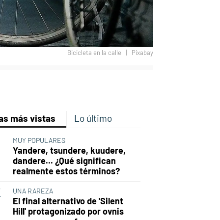
Bicicleta en la calle
Pixabay
p
ir
ebook
Twitter
Linkedin
Flipboard
as más vistas
Lo último
MUY POPULARES
Yandere, tsundere, kuudere,
dandere... ¿Qué significan
realmente estos términos?
UNA RAREZA
El final alternativo de 'Silent
Hill' protagonizado por ovnis