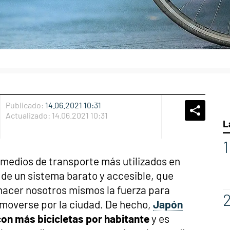
Publicado:
14.06.2021 10:31
Whatsap
Compart
Fac
Actualizado:
14.06.2021 10:31
L
 medios de transporte más utilizados en
 de un sistema barato y accesible, que
acer nosotros mismos la fuerza para
 moverse por la ciudad. De hecho,
Japón
 con más bicicletas por habitante
y es