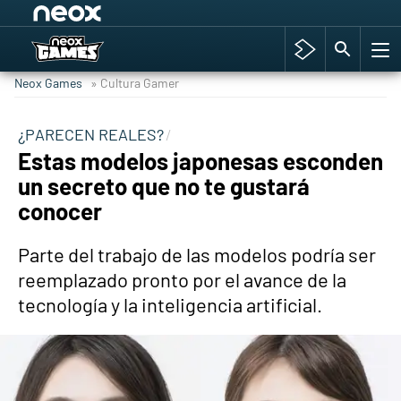
Among Us y Porno
Hyrule Warriors: La Era del Cataclismo
Neox Games
» Cultura Gamer
TGA Tercera gala
Super Mario cafetería oficial
¿PARECEN REALES?
Estas modelos japonesas esconden
Cyberpunk 2077
un secreto que no te gustará
Hyrule Warriors
conocer
Asia peculiar tradición
Parte del trabajo de las modelos podría ser
reemplazado pronto por el avance de la
tecnología y la inteligencia artificial.