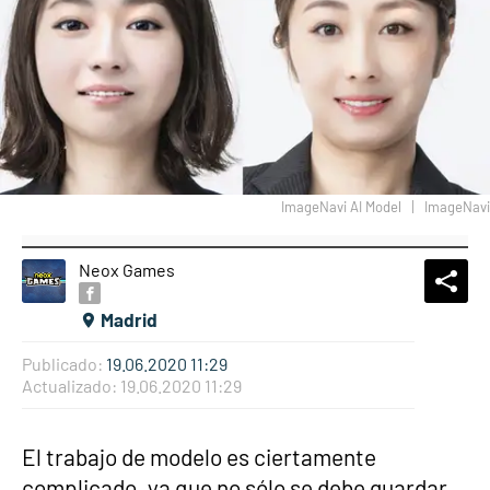
ImageNavi AI Model
ImageNavi
Neox Games
What
Comp
Madrid
Publicado:
19.06.2020 11:29
Actualizado:
19.06.2020 11:29
El trabajo de modelo es ciertamente
complicado, ya que no sólo se debe guardar