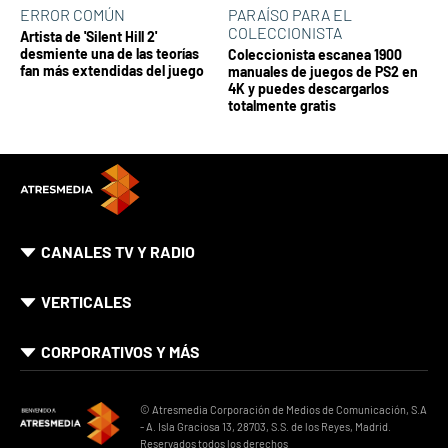
ERROR COMÚN
PARAÍSO PARA EL
COLECCIONISTA
Artista de 'Silent Hill 2'
desmiente una de las teorías
Coleccionista escanea 1900
fan más extendidas del juego
manuales de juegos de PS2 en
4K y puedes descargarlos
totalmente gratis
CANALES TV Y RADIO
VERTICALES
CORPORATIVOS Y MÁS
© Atresmedia Corporación de Medios de Comunicación, S.A
- A. Isla Graciosa 13, 28703, S.S. de los Reyes, Madrid.
Reservados todos los derechos