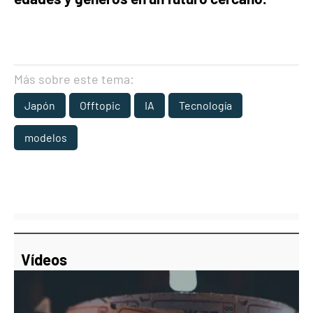
Más sobre este tema:
Japón
Offtopic
IA
Tecnología
modelos
Vídeos