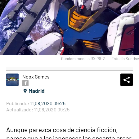
Gundam modelo RX-78-2
Estudio Sunrise
Neox Games
What
Comp
Madrid
Publicado:
11.08.2020 09:25
Actualizado:
11.08.2020 09:25
Aunque parezca cosa de ciencia ficción,
parece que a los japoneses les encanta crear