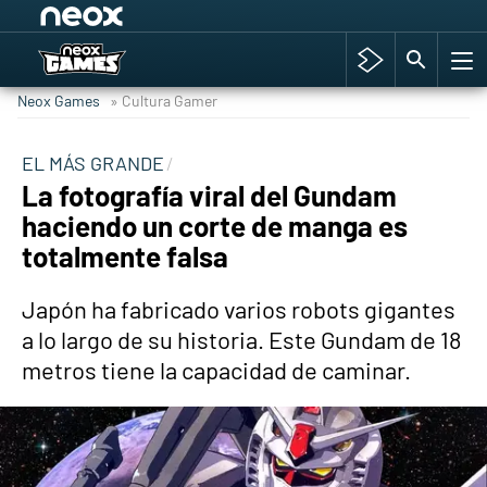
Among Us y Porno
Hyrule Warriors: La Era del Cataclismo
Neox Games
» Cultura Gamer
TGA Tercera gala
Super Mario cafetería oficial
EL MÁS GRANDE
La fotografía viral del Gundam
Cyberpunk 2077
haciendo un corte de manga es
Hyrule Warriors
totalmente falsa
Asia peculiar tradición
Japón ha fabricado varios robots gigantes
a lo largo de su historia. Este Gundam de 18
metros tiene la capacidad de caminar.