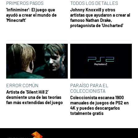
PRIMEROS PASOS
TODOS LOS DETALLES
'Infiniminer': El juego que
Johnny Knoxvill y otros
ayudó a crear el mundo de
artistas que ayudaron a crear al
'Minecraft'
famoso Nathan Drake,
protagonista de 'Uncharted'
ERROR COMÚN
PARAÍSO PARA EL
COLECCIONISTA
Artista de 'Silent Hill 2'
desmiente una de las teorías
Coleccionista escanea 1900
fan más extendidas del juego
manuales de juegos de PS2 en
4K y puedes descargarlos
totalmente gratis