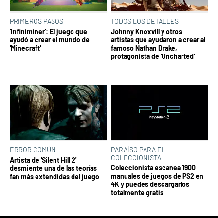
PRIMEROS PASOS
TODOS LOS DETALLES
'Infiniminer': El juego que
Johnny Knoxvill y otros
ayudó a crear el mundo de
artistas que ayudaron a crear al
'Minecraft'
famoso Nathan Drake,
protagonista de 'Uncharted'
ERROR COMÚN
PARAÍSO PARA EL
COLECCIONISTA
Artista de 'Silent Hill 2'
Coleccionista escanea 1900
desmiente una de las teorías
manuales de juegos de PS2 en
fan más extendidas del juego
4K y puedes descargarlos
totalmente gratis