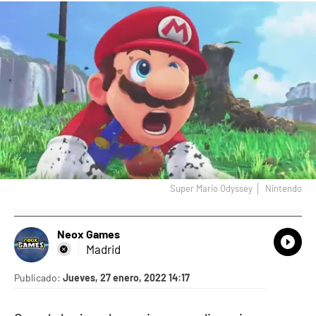
Super Mario Odyssey
Nintendo
Neox Games
What
Comp
Madrid
Publicado:
Jueves, 27 enero, 2022 14:17