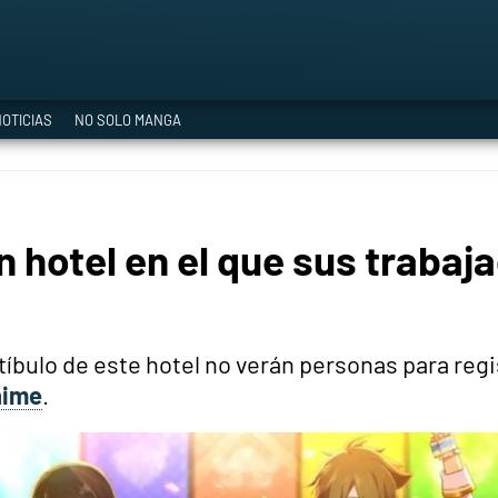
a Era del Cataclismo
OTICIAS
NO SOLO MANGA
ía oficial
n hotel en el que sus trabaj
ción
stíbulo de este hotel no verán personas para reg
nime
.