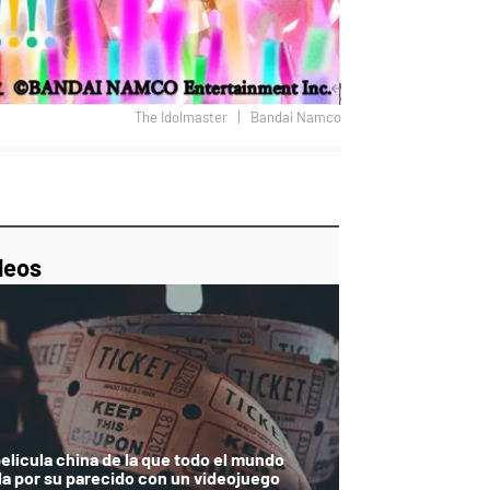
The Idolmaster
Bandai Namco
p
ir
ebook
Twitter
Linkedin
Flipboard
deos
película china de la que todo el mundo
la por su parecido con un videojuego