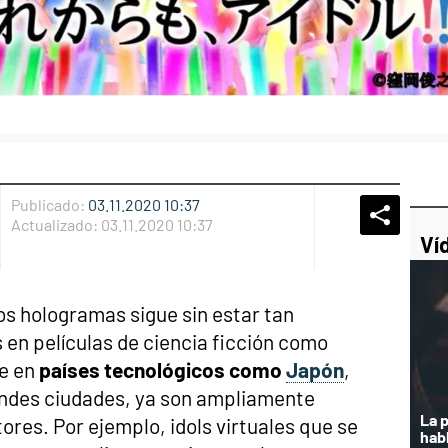
Publicado:
03.11.2020 10:37
Whatsap
Compart
Fac
Actualizado:
03.11.2020 10:37
Ví
os hologramas sigue sin estar tan
en películas de ciencia ficción como
ue en
países tecnológicos como
Japón
,
andes ciudades, ya son ampliamente
La 
tores. Por ejemplo, idols virtuales que se
hab