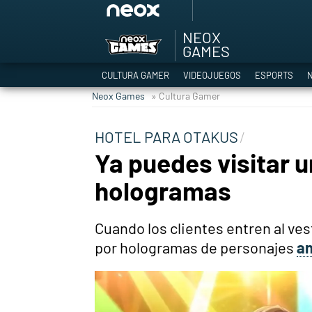
NEOX
Among Us y Porno
GAMES
Hyrule Warriors: L
CULTURA GAMER
VIDEOJUEGOS
ESPORTS
N
TGA Tercera gala
Neox Games
» Cultura Gamer
Super Mario cafeter
Cyberpunk 2077
HOTEL PARA OTAKUS
Hyrule Warriors
Ya puedes visitar u
Asia peculiar tradi
hologramas
Cuando los clientes entren al ve
por hologramas de personajes
a