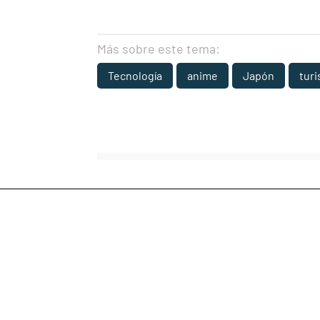
Más sobre este tema:
Tecnología
anime
Japón
tur