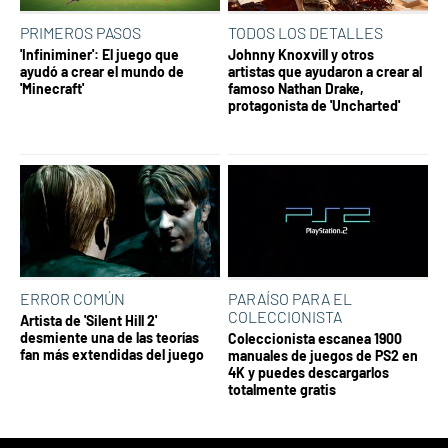
PRIMEROS PASOS
TODOS LOS DETALLES
'Infiniminer': El juego que
Johnny Knoxvill y otros
ayudó a crear el mundo de
artistas que ayudaron a crear al
'Minecraft'
famoso Nathan Drake,
protagonista de 'Uncharted'
ERROR COMÚN
PARAÍSO PARA EL
COLECCIONISTA
Artista de 'Silent Hill 2'
desmiente una de las teorías
Coleccionista escanea 1900
fan más extendidas del juego
manuales de juegos de PS2 en
4K y puedes descargarlos
totalmente gratis