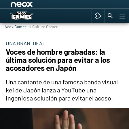
Among Us y Porno
Hyrule Warriors: La Era del Cataclismo
Neox Games
» Cultura Gamer
TGA Tercera gala
Super Mario cafetería oficial
UNA GRAN IDEA
Voces de hombre grabadas: la
Cyberpunk 2077
última solución para evitar a los
Hyrule Warriors
acosadores en Japón
Asia peculiar tradición
Una cantante de una famosa banda visual
kei de Japón lanza a YouTube una
ingeniosa solución para evitar el acoso.