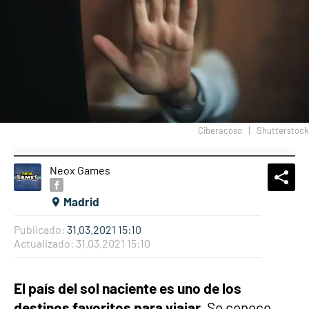
Ciberacoso
Shutterstock
Neox Games
What
Comp
Madrid
Publicado:
31.03.2021 15:10
Actualizado:
31.03.2021 15:10
El país del sol naciente es uno de los
destinos favoritos para viajar.
Se conoce