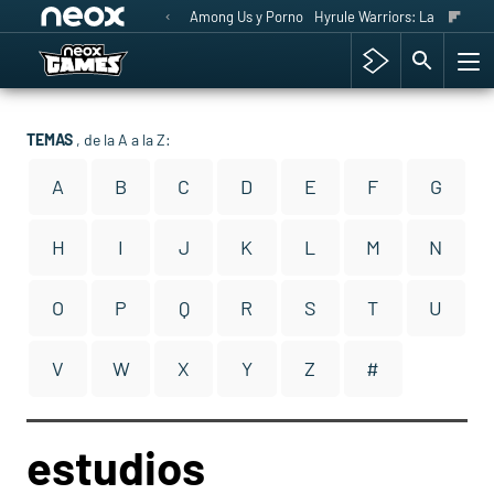
Among Us y Porno
Hyrule Warriors: La Era del 
TEMAS
, de la A a la Z:
A
B
C
D
E
F
G
H
I
J
K
L
M
N
O
P
Q
R
S
T
U
V
W
X
Y
Z
#
estudios