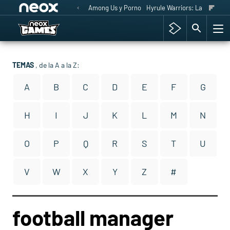
Among Us y Porno
Hyrule Warriors: La Era del 
TEMAS
, de la A a la Z:
A
B
C
D
E
F
G
H
I
J
K
L
M
N
O
P
Q
R
S
T
U
V
W
X
Y
Z
#
football manager