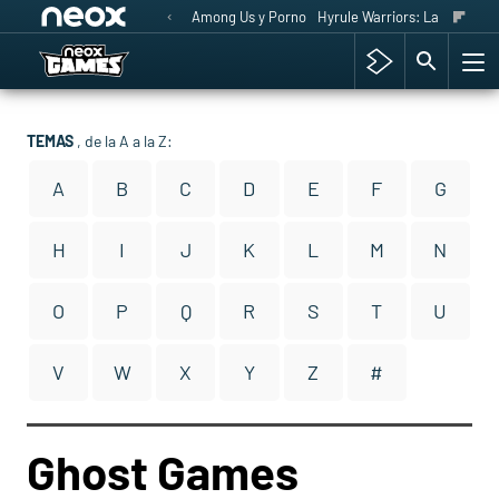
Among Us y Porno
Hyrule Warriors: La Era del 
TEMAS
, de la A a la Z:
A
B
C
D
E
F
G
H
I
J
K
L
M
N
O
P
Q
R
S
T
U
V
W
X
Y
Z
#
Ghost Games