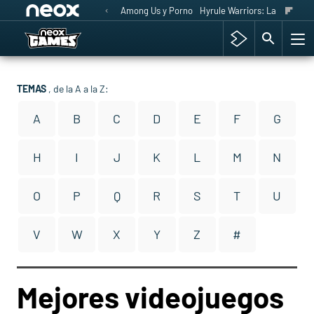
Among Us y Porno
Hyrule Warriors: La Era del 
TEMAS
, de la A a la Z:
A
B
C
D
E
F
G
H
I
J
K
L
M
N
O
P
Q
R
S
T
U
V
W
X
Y
Z
#
Mejores videojuegos