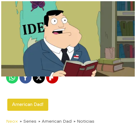
neox
Madrid
Publicado:
23 de diciembre de 2019, 12:24
Whatsapp
Facebook
X
Flipboard
American Dad!
Neox
» Series
» American Dad
» Noticias