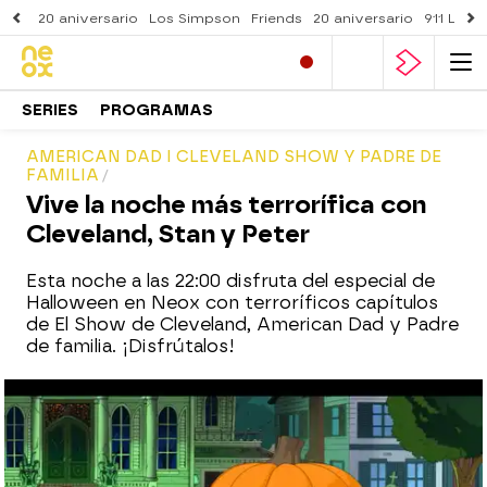
20 aniversario
Los Simpson
Friends
20 aniversario
911 Lone
SERIES
PROGRAMAS
AMERICAN DAD I CLEVELAND SHOW Y PADRE DE
FAMILIA
Vive la noche más terrorífica con
Cleveland, Stan y Peter
Esta noche a las 22:00 disfruta del especial de
Halloween en Neox con terroríficos capítulos
de El Show de Cleveland, American Dad y Padre
de familia. ¡Disfrútalos!