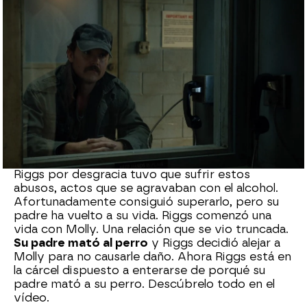
neox
Madrid
Publicado:
19 de agosto de 2021, 23:33
Whatsapp
Facebook
X
Flipboard
La relación de Riggs con su padre no era buena.
Su padre era alcohólico y maltrataba a su hijo
.
Riggs por desgracia tuvo que sufrir estos
abusos, actos que se agravaban con el alcohol.
Afortunadamente consiguió superarlo, pero su
padre ha vuelto a su vida. Riggs comenzó una
vida con Molly. Una relación que se vio truncada.
Su padre mató al perro
y Riggs decidió alejar a
Molly para no causarle daño. Ahora Riggs está en
la cárcel dispuesto a enterarse de porqué su
padre mató a su perro. Descúbrelo todo en el
vídeo.