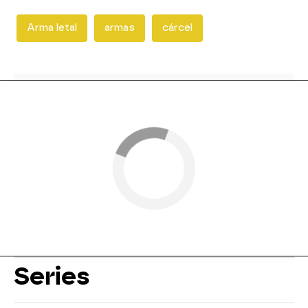
Arma letal
armas
cárcel
Series