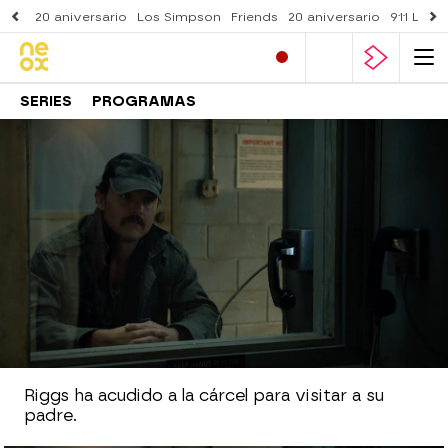
20 aniversario
Los Simpson
Friends
20 aniversario
911 Lone
SERIES
PROGRAMAS
Neox
» Series
» Arma letal
» Mejores momentos
MOMENTO DESTACADO
El padre de Riggs se sincera
Riggs ha acudido a la cárcel para visitar a su
padre.