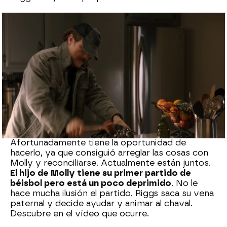
neox
Madrid
Publicado:
20 de agosto de 2021, 06:02
Whatsapp
Facebook
X
Flipboard
Martin siempre ha soñado con tener una familia
y enseñar a su hijo a jugar al béisbol.
Afortunadamente tiene la oportunidad de
hacerlo, ya que consiguió arreglar las cosas con
Molly y reconciliarse. Actualmente están juntos.
El hijo de Molly tiene su primer partido de
béisbol pero está un poco deprimido
. No le
hace mucha ilusión el partido. Riggs saca su vena
paternal y decide ayudar y animar al chaval.
Descubre en el vídeo que ocurre.