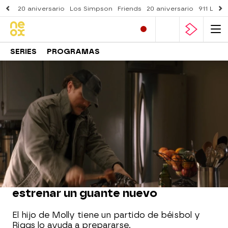
20 aniversario
Los Simpson
Friends
20 aniversario
911 Lone
SERIES
PROGRAMAS
Neox
» Series
» Arma letal
» Mejores momentos
MOMENTO DESTACADO
La extraña forma de Riggs de
estrenar un guante nuevo
El hijo de Molly tiene un partido de béisbol y
Riggs lo ayuda a prepararse.