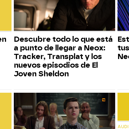
en
Descubre todo lo que está
Est
a punto de llegar a Neox:
tus
Tracker, Transplat y los
Ne
nuevos episodios de El
Joven Sheldon
AUD