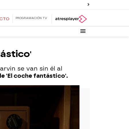
PROGRAMACIÓN TV
ECTO
ástico'
vin se van sin él al
de 'El coche fantástico'.