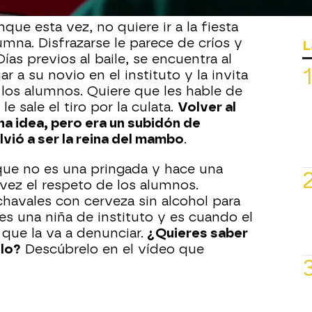
ez tocaba Halloween. Érica es invitada
nque esta vez, no quiere ir a la fiesta
mna. Disfrazarse le parece de críos y
L
Días previos al baile, se encuentra al
r a su novio en el instituto y la invita
 los alumnos. Quiere que les hable de
le sale el tiro por la culata.
Volver al
na idea, pero era un subidón de
lvió a ser la reina del mambo
.
que no es una pringada y hace una
 vez el respeto de los alumnos.
chavales con cerveza sin alcohol para
es una niña de instituto y es cuando el
 que la va a denunciar.
¿Quieres saber
lo?
Descúbrelo en el vídeo que