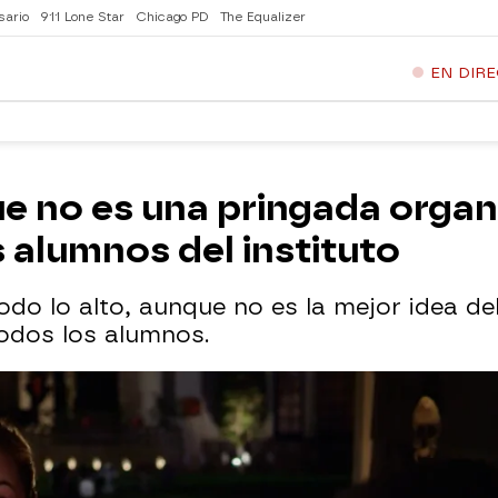
sario
911 Lone Star
Chicago PD
The Equalizer
EN DIR
ue no es una pringada orga
os alumnos del instituto
todo lo alto, aunque no es la mejor idea de
odos los alumnos.