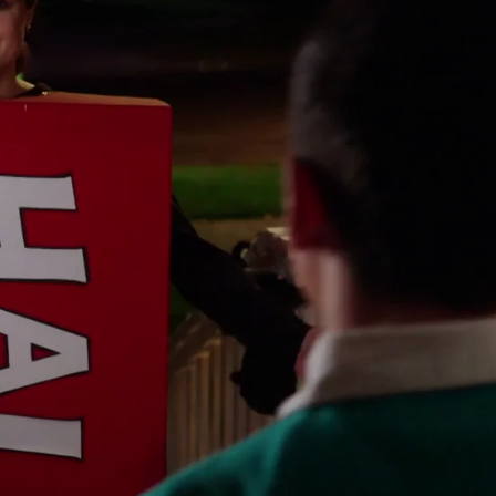
Whatsapp
Facebook
X
Flipboard
Whatsapp
Facebook
X
Flipboa
común realizar fiestas en el instituto