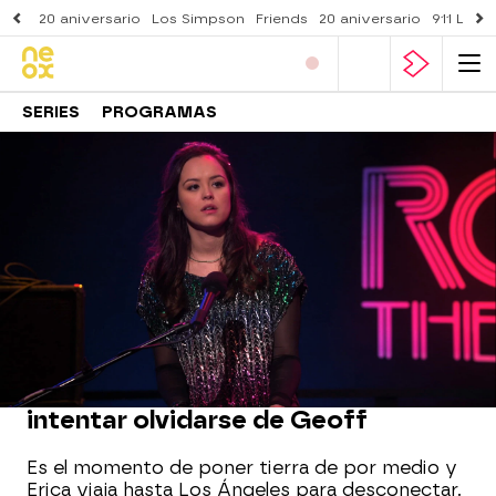
20 aniversario
Los Simpson
Friends
20 aniversario
911 Lone
SERIES
PROGRAMAS
Neox
» Series
» Los Goldberg
» Momentos
MOMENTO DESTACADO
Erica viaja a Los Ángeles para
intentar olvidarse de Geoff
Es el momento de poner tierra de por medio y
Erica viaja hasta Los Ángeles para desconectar.