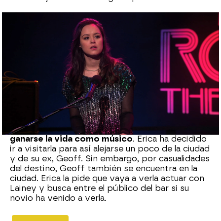
neox
Madrid
Publicado:
20 de agosto de 2021, 18:34
Whatsapp
Facebook
X
Flipboard
Lainey, la antigua compañera de instituto de
Erica se encuentra en Los Ángeles
intentando
ganarse la vida como músico
. Erica ha decidido
ir a visitarla para así alejarse un poco de la ciudad
y de su ex, Geoff. Sin embargo, por casualidades
del destino, Geoff también se encuentra en la
ciudad. Erica la pide que vaya a verla actuar con
Lainey y busca entre el público del bar si su
novio ha venido a verla.