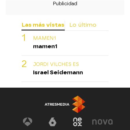
Las más vistas
Lo último
MAMEN1
mamen1
JORDI VILCHES ES
Israel Seidemann