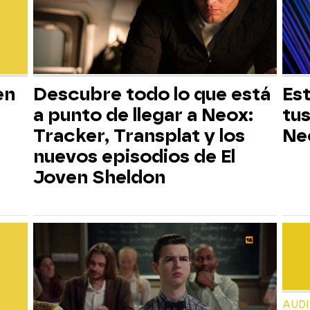
en
Descubre todo lo que está
Est
a punto de llegar a Neox:
tus
Tracker, Transplat y los
Ne
nuevos episodios de El
Joven Sheldon
AUD