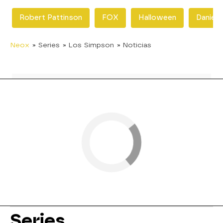
Robert Pattinson
FOX
Halloween
Daniel 
Neox
» Series
» Los Simpson
» Noticias
Series