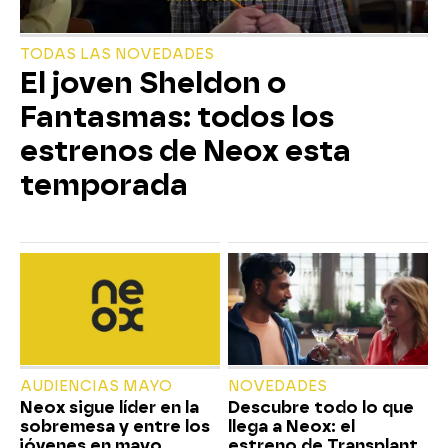
TODAS LAS NOVEDADES
El joven Sheldon o
Fantasmas: todos los
estrenos de Neox esta
temporada
AUDIENCIAS MAYO
NOVEDADES
Neox sigue líder en la
Descubre todo lo que
sobremesa y entre los
llega a Neox: el
jóvenes en mayo
estreno de Transplant