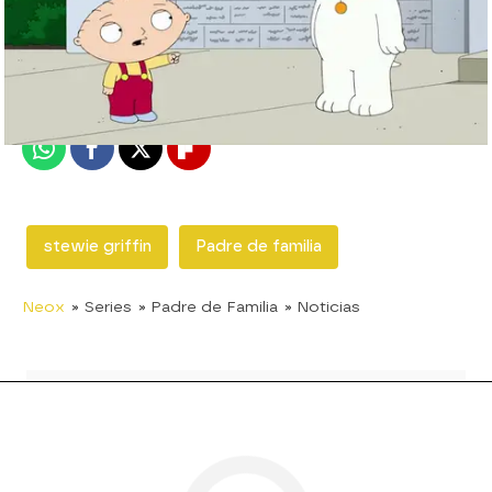
neox
Madrid
Publicado:
07 de febrero de 2018, 16:48
Whatsapp
Facebook
X
Flipboard
stewie griffin
Padre de familia
Neox
» Series
» Padre de Familia
» Noticias