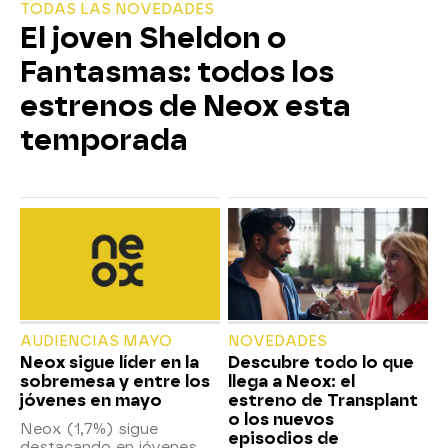
TODAS LAS NOVEDADES
El joven Sheldon o
Fantasmas: todos los
estrenos de Neox esta
temporada
AUDIENCIAS MAYO
NOVEDADES
Neox sigue líder en la
Descubre todo lo que
sobremesa y entre los
llega a Neox: el
jóvenes en mayo
estreno de Transplant
o los nuevos
Neox (1,7%) sigue
episodios de
destacando en jóvenes,