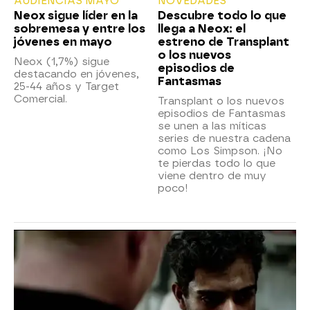
AUDIENCIAS MAYO
NOVEDADES
Neox sigue líder en la
Descubre todo lo que
sobremesa y entre los
llega a Neox: el
jóvenes en mayo
estreno de Transplant
o los nuevos
Neox (1,7%) sigue
episodios de
destacando en jóvenes,
Fantasmas
25-44 años y Target
Comercial.
Transplant o los nuevos
episodios de Fantasmas
se unen a las míticas
series de nuestra cadena
como Los Simpson. ¡No
te pierdas todo lo que
viene dentro de muy
poco!