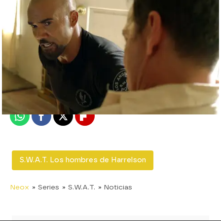
neox
Madrid
Publicado:
30 de noviembre de 2019, 21:04
Whatsapp
Facebook
X
Flipboard
S.W.A.T. Los hombres de Harrelson
Neox
» Series
» S.W.A.T.
» Noticias