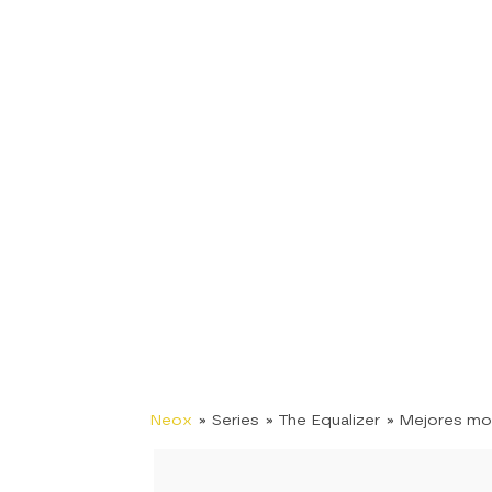
Neox
» Series
» The Equalizer
» Mejores m