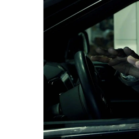
neox
Publicado:
22 de mayo de 2023, 23:33
Unos ayudantes del Sher
por error,
confunden al 
mientras está repostand
Sin mediar palabra, con
están buscando,
comien