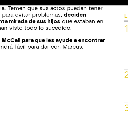
se percatan que es policía y que han
ia. Temen que sus actos puedan tener
 para evitar problemas,
deciden
L
nta mirada de sus hijos
que estaban en
 han visto todo lo sucedido.
n McCall para que les ayude a encontrar
endrá fácil para dar con Marcus.