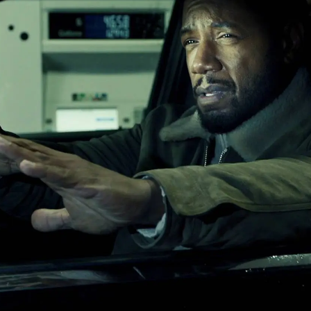
Whatsapp
Facebook
X
Flipboa
iff están buscando a un criminal y,
detective Marcus Dante con él
o gasolina.
vencidos que Dante es la persona que
zan a golpearle hasta dejarle