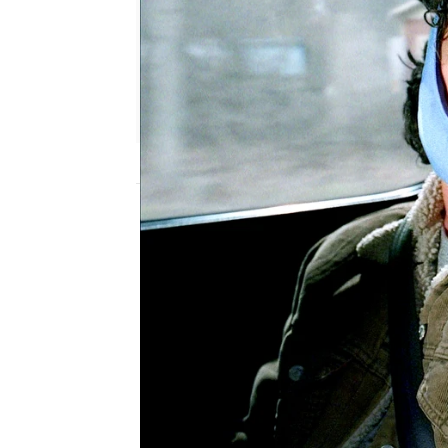
neox
Madrid
Publicado:
12 de febrero de 2018, 13:08
Una ilusionada
Frankie
q
Axl
, que tienen que est
primavera para recupera
del juicio.
Brick
aprovech
casa todo el año para i
sus hermanos mientras e