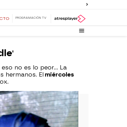
PROGRAMACIÓN TV
ECTO
dle'
 eso no es lo peor... La
s hermanos. El
miércoles
ox.