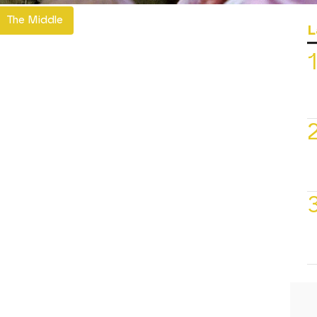
The Middle
L