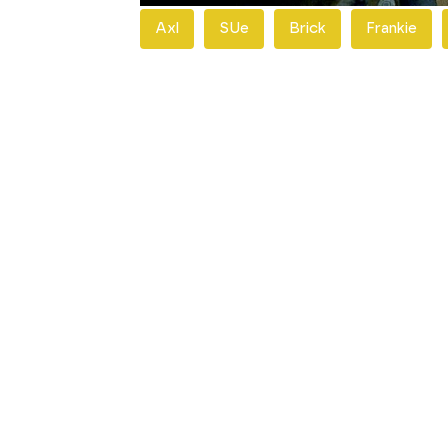
Axl
SUe
Brick
Frankie