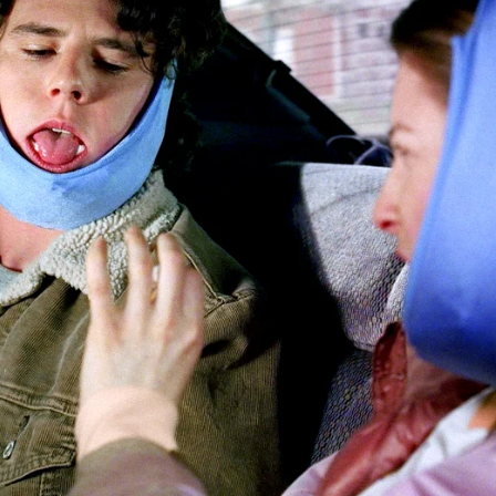
Whatsapp
Facebook
X
Flipboa
uiere volver a unirse a sus hijos,
Sue
y
ar en casa durante las vacaciones de
rse tras la extracción de sus muelas
a que es el único hijo viviendo en
ntentar establecer nuevas normas con
stán de vuelta.