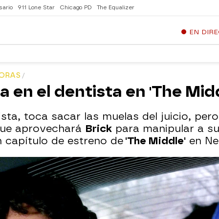
sario
911 Lone Star
Chicago PD
The Equalizer
EN DIR
HORAS
ta en el dentista en 'The Mid
ista, toca sacar las muelas del juicio, pero
 que aprovechará
Brick
para manipular a su
n capítulo de estreno de
'The Middle'
en Ne