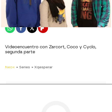
neox
Publicado:
10 de marzo de 2015, 18:33
Whatsapp
Facebook
X
Flipboard
Videoencuentro con Zarcort, Coco y Cyclo,
segunda parte
Neox
» Series
» Xqesperar