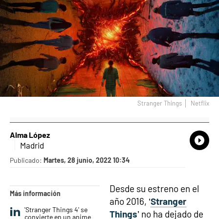
Stranger Things
Netflix
Alma López
What
Comp
Madrid
Publicado:
Martes, 28 junio, 2022 10:34
Desde su estreno en el
Más información
año 2016, ‘
Stranger
'Stranger Things 4' se
Things
’ no ha dejado de
convierte en un anime