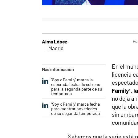
Alma López
Pu
Madrid
En el mun
Más información
licencia c
‘Spy x Family’ marca la
espectador
esperada fecha de estreno
para la segunda parte de su
Family’, l
temporada
no deja a 
‘Spy x Family’ marca fecha
que la obr
para mostrar novedades
de su segunda temporada
sin embar
comunidad 
Sabemos que la serie está