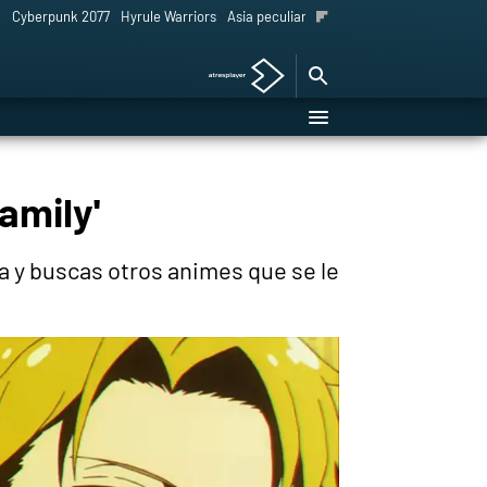
l
Cyberpunk 2077
Hyrule Warriors
Asia peculiar tradición
amily'
ta y buscas otros animes que se le