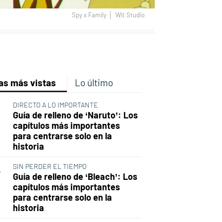
Spy x Family
Wit Studio
p
ir
ebook
Twitter
Linkedin
Flipboard
as más vistas
Lo último
DIRECTO A LO IMPORTANTE
Guía de relleno de ‘Naruto’: Los
capítulos más importantes
para centrarse solo en la
historia
SIN PERDER EL TIEMPO
Guía de relleno de ‘Bleach’: Los
capítulos más importantes
para centrarse solo en la
historia