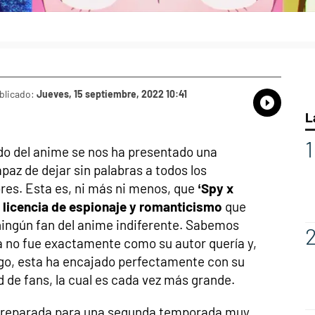
blicado:
Jueves, 15 septiembre, 2022 10:41
Whatsap
Compart
Fac
L
do del anime se nos ha presentado una
apaz de dejar sin palabras a todos los
es. Esta es, ni más ni menos, que
‘Spy x
a licencia de espionaje y romanticismo
que
ningún fan del anime indiferente. Sabemos
a no fue exactamente como su autor quería y,
go, esta ha encajado perfectamente con su
de fans, la cual es cada vez más grande.
 preparada para una segunda temporada muy