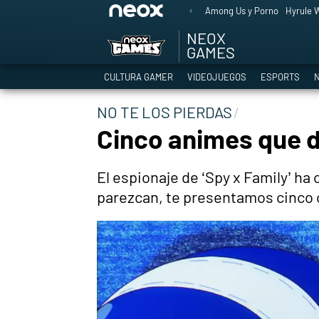
Among Us y Porno
Hyrule W
NEOX
GAMES
CULTURA GAMER
VIDEOJUEGOS
ESPORTS
N
NO TE LOS PIERDAS
Cinco animes que de
El espionaje de ‘Spy x Family’ ha
parezcan, te presentamos cinco 