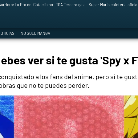
arriors: La Era del Cataclismo
TGA Tercera gala
Super Mario cafetería oficia
OTICIAS
NO SOLO MANGA
bes ver si te gusta 'Spy x F
 conquistado a los fans del anime, pero si te gus
obras que no te puedes perder.