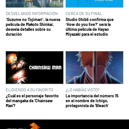
DESVELANDO INFORMACIÓN
CERCA DE SU FINAL
‘Suzume no Tojimari’, la nueva
Studio Ghibli confirma que
película de Makoto Shinkai,
‘How do you live?’ será la
desvela detalles sobre su
última película de Hayao
duración
Miyazaki para el estudio
ELIGIENDO A SU FAVORITO
¿LO HABÍAS VISTO?
¿Cuál es el personaje favorito
La importancia del número 15
del mangaka de 'Chainsaw
en el nombre de Ichigo,
Man'?
protagonista de 'Bleach'