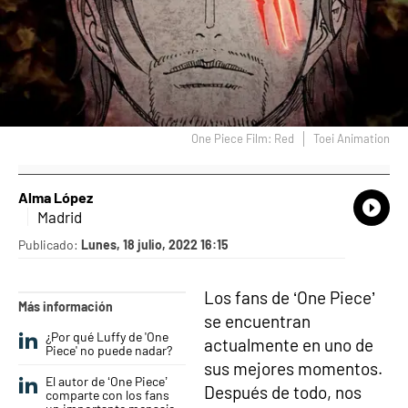
One Piece Film: Red
Toei Animation
Alma López
What
Comp
Madrid
Publicado:
Lunes, 18 julio, 2022 16:15
Los fans de ‘One Piece’
Más información
se encuentran
¿Por qué Luffy de 'One
actualmente en uno de
Piece' no puede nadar?
sus mejores momentos.
El autor de ‘One Piece’
Después de todo, nos
comparte con los fans