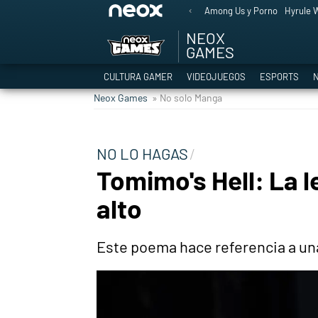
Among Us y Porno
Hyrule W
NEOX
GAMES
CULTURA GAMER
VIDEOJUEGOS
ESPORTS
N
Neox Games
» No solo Manga
NO LO HAGAS
Tomimo's Hell: La 
alto
Este poema hace referencia a una