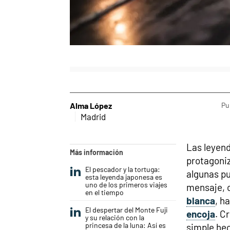
Alma López
Pu
Madrid
Las leyend
Más información
protagoniz
El pescador y la tortuga:
algunas pu
esta leyenda japonesa es
uno de los primeros viajes
mensaje, 
en el tiempo
blanca
, h
El despertar del Monte Fuji
encoja
. C
y su relación con la
princesa de la luna: Así es
simple hec