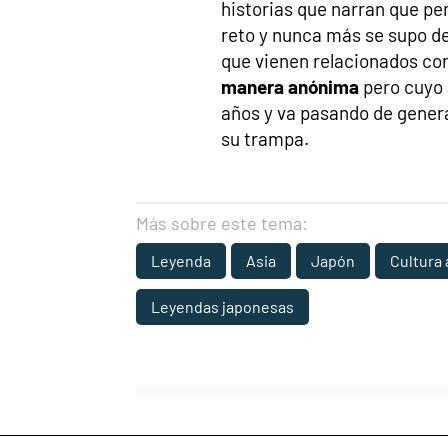
historias que narran que per
reto y nunca más se supo de 
que vienen relacionados co
manera anónima
pero cuyo 
años y va pasando de gener
su trampa.
Más sobre este tema:
Leyenda
Asia
Japón
Cultura 
Leyendas japonesas