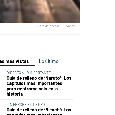
Libro de poesía
Pixabay
p
ir
ebook
Twitter
Linkedin
Flipboard
as más vistas
Lo último
DIRECTO A LO IMPORTANTE
Guía de relleno de ‘Naruto’: Los
capítulos más importantes
para centrarse solo en la
historia
SIN PERDER EL TIEMPO
Guía de relleno de ‘Bleach’: Los
capítulos más importantes