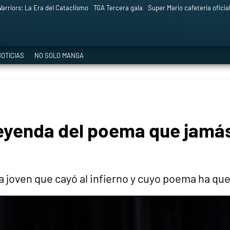
arriors: La Era del Cataclismo
TGA Tercera gala
Super Mario cafetería oficia
OTICIAS
NO SOLO MANGA
leyenda del poema que jamás
 joven que cayó al infierno y cuyo poema ha que