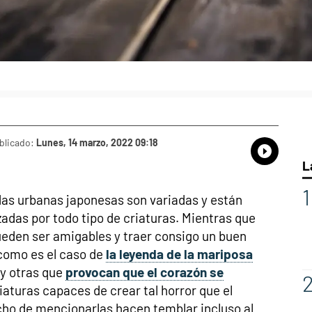
blicado:
Lunes, 14 marzo, 2022 09:18
Whatsap
Compart
Fac
L
as urbanas japonesas son variadas y están
adas por todo tipo de criaturas. Mientras que
eden ser amigables y traer consigo un buen
como es el caso de
la leyenda de la mariposa
ay otras que
provocan que el corazón se
riaturas capaces de crear tal horror que el
ho de mencionarlas hacen temblar incluso al