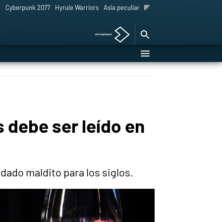
l
Cyberpunk 2077
Hyrule Warriors
Asia peculiar tradición
 debe ser leído en
dado maldito para los siglos.