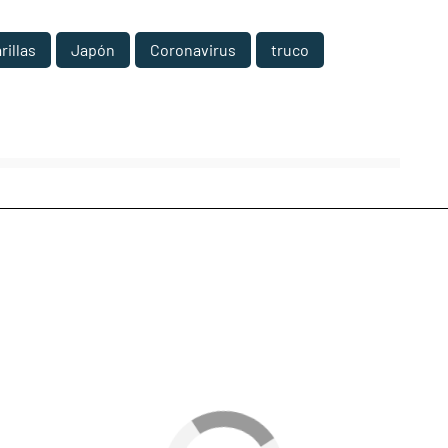
rillas
Japón
Coronavirus
truco