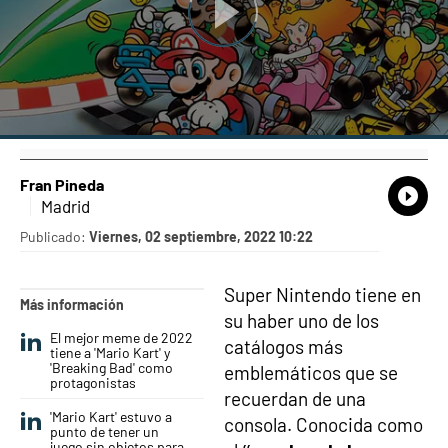
Fran Pineda
What
Comp
Madrid
Publicado:
Viernes, 02 septiembre, 2022 10:22
Super Nintendo tiene en
Más información
su haber uno de los
El mejor meme de 2022
catálogos más
tiene a 'Mario Kart' y
'Breaking Bad' como
emblemáticos que se
protagonistas
recuerdan de una
'Mario Kart' estuvo a
consola. Conocida como
punto de tener un
juego sin objetos para