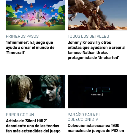
PRIMEROS PASOS
TODOS LOS DETALLES
'Infiniminer': El juego que
Johnny Knoxvill y otros
ayudó a crear el mundo de
artistas que ayudaron a crear al
'Minecraft'
famoso Nathan Drake,
protagonista de 'Uncharted'
ERROR COMÚN
PARAÍSO PARA EL
COLECCIONISTA
Artista de 'Silent Hill 2'
Coleccionista escanea 1900
desmiente una de las teorías
manuales de juegos de PS2 en
fan más extendidas del juego