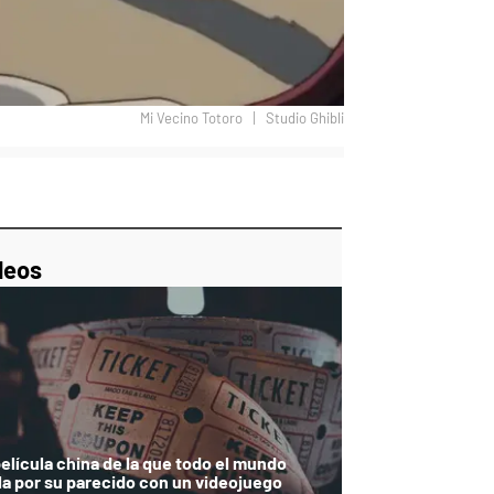
Mi Vecino Totoro
Studio Ghibli
p
ir
ebook
Twitter
Linkedin
Flipboard
deos
película china de la que todo el mundo
la por su parecido con un videojuego