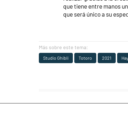
que tiene entre manos u
que será único a su espe
Más sobre este tema:
Studio Ghibli
Totoro
2021
Hay