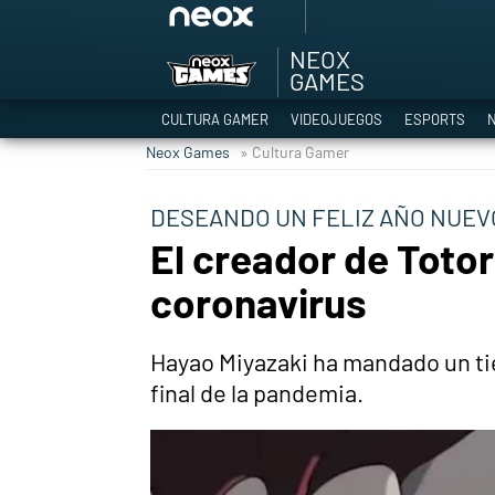
NEOX
Among Us y Porno
GAMES
Hyrule Warriors: L
CULTURA GAMER
VIDEOJUEGOS
ESPORTS
N
TGA Tercera gala
Neox Games
» Cultura Gamer
Super Mario cafeter
Cyberpunk 2077
DESEANDO UN FELIZ AÑO NUEV
Hyrule Warriors
El creador de Toto
Asia peculiar tradi
coronavirus
Hayao Miyazaki ha mandado un ti
final de la pandemia.