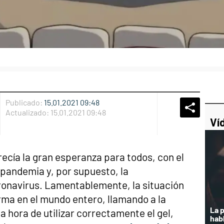
Publicado:
15.01.2021 09:48
Whatsap
Compart
Fac
Actualizado:
15.01.2021 09:48
Ví
arecía la gran esperanza para todos, con el
a pandemia y, por supuesto, la
oronavirus. Lamentablemente, la situación
rma en el mundo entero, llamando a la
La 
a hora de utilizar correctamente el gel,
hab