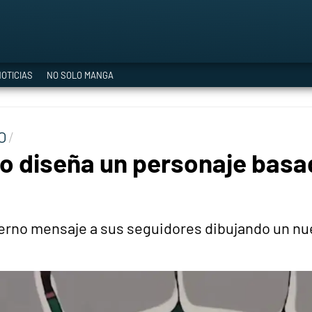
a Era del Cataclismo
OTICIAS
NO SOLO MANGA
ía oficial
O
ro diseña un personaje basa
ción
erno mensaje a sus seguidores dibujando un nue