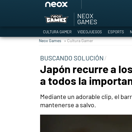
NEOX
Among Us y Porno
GAMES
Hyrule Warriors: L
CULTURA GAMER
VIDEOJUEGOS
ESPORTS
N
TGA Tercera gala
Neox Games
» Cultura Gamer
Super Mario cafeter
Cyberpunk 2077
BUSCANDO SOLUCIÓN
Hyrule Warriors
Japón recurre a lo
Asia peculiar tradi
a todos la importan
Mediante un adorable clip, el bar
mantenerse a salvo.