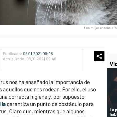
Una mujer enseña a "ha
Publicado:
08.01.2021 09:46
Whatsap
Compart
Fac
Actualizado:
08.01.2021 09:46
Ví
rus nos ha enseñado la importancia de
s aquellos que nos rodean. Por ello, el uso
una correcta higiene y, por supuesto,
lla
garantiza un punto de obstáculo para
La 
rus. Claro que, mientras que algunos
hab