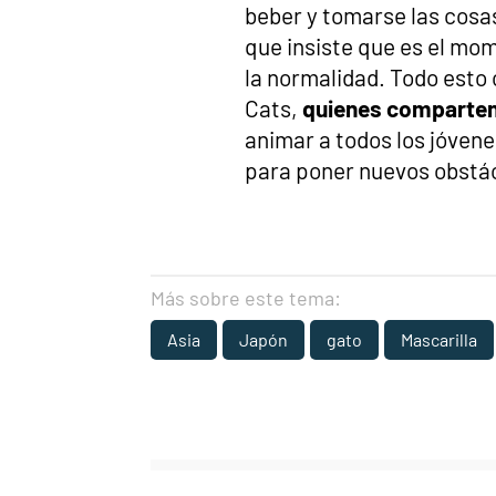
beber y tomarse las cosas
que insiste que es el mo
la normalidad. Todo esto 
Cats,
quienes comparten
animar a todos los jóven
para poner nuevos obstác
Más sobre este tema:
Asia
Japón
gato
Mascarilla