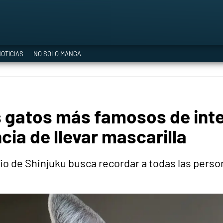
a Era del Cataclismo
OTICIAS
NO SOLO MANGA
ía oficial
s gatos más famosos de int
ción
cia de llevar mascarilla
rio de Shinjuku busca recordar a todas las perso