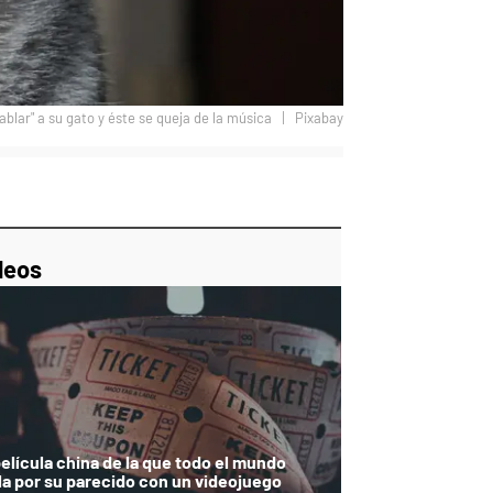
blar" a su gato y éste se queja de la música
Pixabay
p
ir
ebook
Twitter
Linkedin
Flipboard
deos
película china de la que todo el mundo
la por su parecido con un videojuego